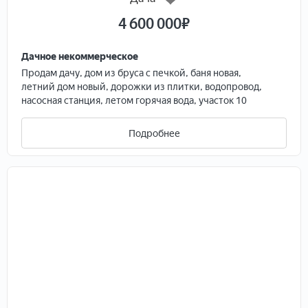
один собственник, торг.
4 600 000
₽
Дачное некоммерческое
Продам дачу, дом из бруса с печкой, баня новая,
летний дом новый, дорожки из плитки, водопровод,
насосная станция, летом горячая вода, участок 10
соток.
О доме. Количество комнат -- 2. Площадь дома: 80 м².
Подробнее
Площадь участка: 10 сот. Этажей в доме: 1. Для отдыха:
баня или сауна. Категория земель: дачное
некоммерческое партнёрство (ДНП). Год постройки:
1995 Материал стен: брус. Терраса или веранда.
Санузел: на улице. Ремонт: евро. Электричество: есть
Водоснабжение: колодец. Газ: в доме Канализация:
выгребная яма. Интернет и ТВ: телевидение. Парковка:
парковочное место. Транспортная доступность:
асфальтированная дорога, остановка общественного
транспорта. Инфраструктура: магазин