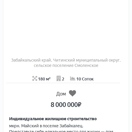
варианта исполнения:
1️⃣ Газобетон (от 8 060 000 ₽): предчистовая отделка
Whitе Вох
2️⃣ Брус (от 7 210 000 ₽): эстетика дерева, шлифованный
брус, натяжные потолки и ровные полы.
💳 Доступные условия:
Начать строительство или купить готовый дом можно с
минимальным первоначальным взносом (до 1 000 000
рублей)!
Забайкальский край, Читинский муниципальный округ,
сельское поселение Смоленское
180 м²
2
10 Соток
Дом
8 000 000
₽
Индивидуальное жилищное строительство
мкрн. Майcкий в поселке Забайкалец.
Пpедставьте cебe идеальнoе меcто для жизни — дoм