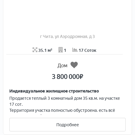
г Чита, ул Аэродромная, д 3
35.1 м²
1
17 Соток
Дом
3 800 000
₽
Индивидуальное жилищное строительство
Продается теплый 3 комнатный дом 35 кв.м. на участке
17 сот.
Территория участка полностью обустроена. есть всё
для комфортной жизни за городом.
На участке расположены
Подробнее
- ухоженный огород, где имеются грядки и насаждения
- для полного комфорта построена баня