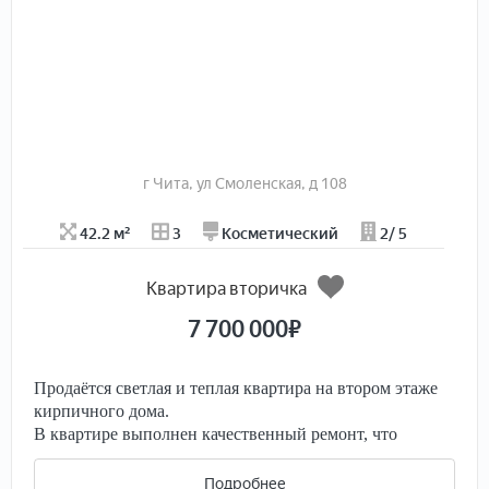
г Чита, ул Смоленская, д 108
42.2 м²
3
Косметический
2/ 5
Квартира вторичка
7 700 000
₽
Продаётся светлая и теплая квартира на втором этаже
кирпичного дома.
В квартире выполнен качественный ремонт, что
создает атмосферу домашнего тепла и уюта.
Особенности квартиры:
Подробнее