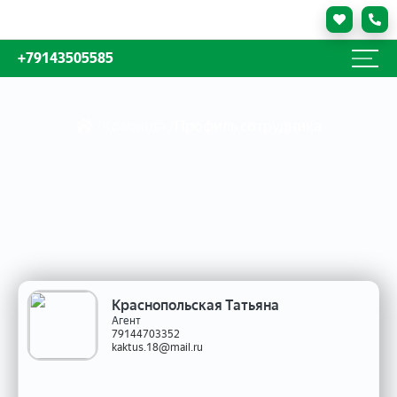
+79143505585
/
Команда /
Профиль сотрудника
Краснопольская Татьяна
Агент
79144703352
kaktus.18@mail.ru