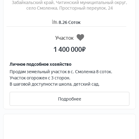
Забайкальский край, Читинский муниципальный округ,
Звоните прямо сейчас, чтобы договориться
село Смоленка, Просторный переулок, 24
опросмотре и обсудить условия!
8.26 Соток
Участок
1 400 000
₽
Личное подсобное хозяйство
Продам земельный участок в с. Смоленка 8 соток.
Участок огорожен с 3 сторон.
В шаговой доступности школа, детский сад,
амбулатория, магазины, остановка общественного
транспорта.
Подробнее
Торг возможен.