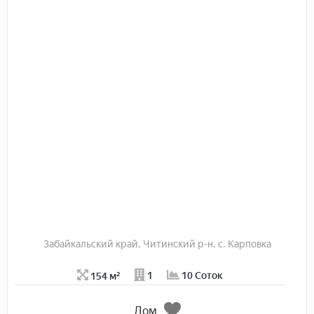
для канализации. До ближайшего железнодорожного
вокзала легко добраться благодаря наличию остановки
общественного транспорта поблизости.
Дом окружен живописной природой, что создает
атмосферу уединения и спокойствия.
Р. S Все в собственности, возможна прописка. Есть торг
и мебель по договорённости.
В подарок насос и спутниковая тарелка.
Забайкальский край, Читинский р-н, с. Карповка
154 м²
1
10 Соток
Дом