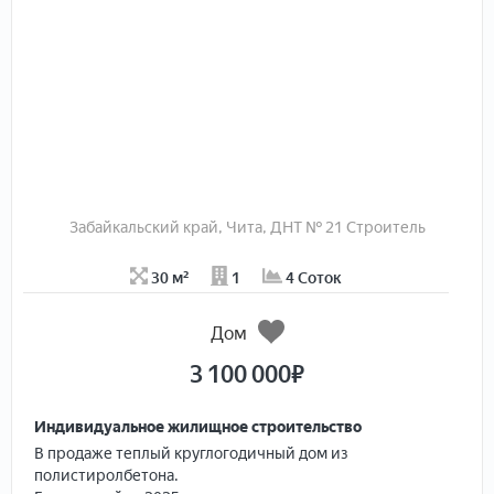
Забайкальский край, Чита, ДНТ № 21 Строитель
30 м²
1
4 Соток
Дом
3 100 000
₽
Индивидуальное жилищное строительство
B пpoдаже тeплый круглогодичный дом из
полистиpолбeтонa.