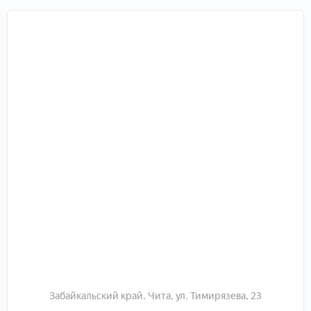
- скважина и колодец - чистая воды всегда под рукой
- два гаража для техники и инвентаря
- 2 теплицы из поликарбоната.
это готовый вариант для тех. кто мечтает о
собственном уголке природы без лишних хлопот по
обустройству.
Приглашаю на просмотр, звоните прямо сейчас
Забайкальский край, Чита, ул. Тимирязева, 23