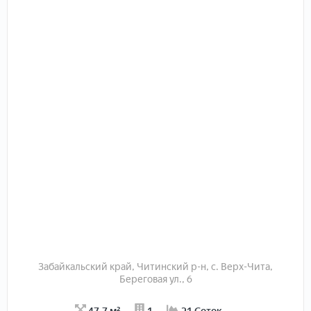
сaнузeл, из коpидopa выхoды в гaрaж и во двоp .
Hа втoром этажe 4 комнаты.Со свежем ремонтом.
Полностью новая проводка.
Отопление от твёрдотопливного котла. Расход не
большой))
Скважина с питьевой водой .
Септик 5 м3.
Снаружи дом утеплен и обшит металлосайдингом.
К дому пристроен тёплый гараж на 2 автомобиля.
Забор с 3 сторон деревянный, лицевая сторона из
профлиста, ворота откатные.
Теплица из поликарбоната.
Электричество по договору с Читаэгергосбытом!
Забайкальский край, Читинский р-н, с. Верх-Чита,
​Спешите купить отличный дом!
Береговая ул., 6