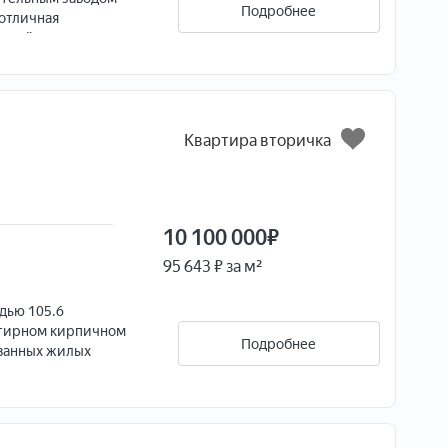
Подробнее
 отличная
тский сад № 46.
Квартира вторичка
10 100 000
₽
95 643 ₽ за м²
дью 105.6
артирном кирпичном
Подробнее
ованных жилых
дполья для хранения
ик 6 куб.м.
86 соток. На
егковых с погребом,