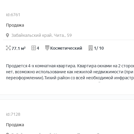
id:6761
Продажа
Забайкальский край, Чита,, 59
77.1 м²
4
Косметический
1/ 10
Продается 4-х комнатная квартира. Квартира окнами на 2 сторо
нет, возможно использование как нежилой недвижимости (при
переоформлении).Тихий район со всей необходимой инфрастр
практически во дворе дома, рядом спортивный стадион, до лесн
пешком. Через дом - спортивный комплекс "Огнеборец", недал
троллейбусов, автобусов. Также в пешей доступности д/сады, б
управляет ТСЖ.
Квартира без обременений и ограничений, 2 взрослых собстве
id:7128
Продажа