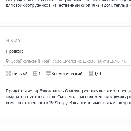
для своих сотрудников, качественный кирпичный дом, теплый,
звукоизоляция, отличная детская площадка, через площадку де
id:6140
Продажа
Забайкальский край, село Смоленка,Школьная улица,16, 16
105.6 м²
4
Косметический
1/ 1
Продаётся четырёхкомнатная благоустроенная квартира площа
квадратных метров в селе Смоленка, расположенная в двухкв
доме, построенного в 1991 году. В квартире имеется 4 изолир
комнаты, кухня площадью 15.2 кв.м, совмещённый санузел, 2 по
овощей. Отопление твердотопливный котел, скважина 44м, септ
Интернет оптоволокно - провайдер Миг. Земельный участок 12,
территории находятся: гараж под грузовой автомобиль или 2 л