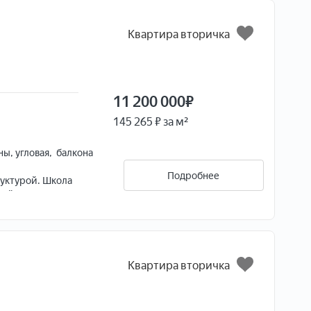
Квартира вторичка
11 200 000
₽
145 265 ₽ за м²
ны, угловая, балкона
Подробнее
уктурой. Школа
ой зоны - 400 м.
еко остановка
ассейн. В доме
нника.
Квартира вторичка