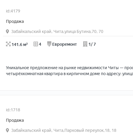
Дом кирпичный, квартира в середине дома, теплая.
Рядом с домом гимназия №12, детсад, продуктовый маркет.
id:4179
Квартира вложений не требует, остаётся мебель частично.
Продажа
Забайкальский край, Чита,улица Бутина,70, 70
141.6 м²
4
Евроремонт
1/ 7
Уникальное предложение на рынке недвижимости Читы — про
четырёхкомнатная квартира в кирпичном доме по адресу: улица
Квартира расположена на первом этаже семиэтажного дома, по
году. Общая площадь составляет 141,6 квадратных метров, из к
квадратных метров — жилая площадь. Просторная кухня площад
метра станет местом для семейных ужинов и дружеских посиде
id:1718
Евроремонт, выполненный с использованием качественных мат
Продажа
атмосферу уюта и комфорта. Изолированные комнаты обеспеч
возможность организовать пространство по своему вкусу. Два р
Забайкальский край, Чита,Парковый переулок,18, 18