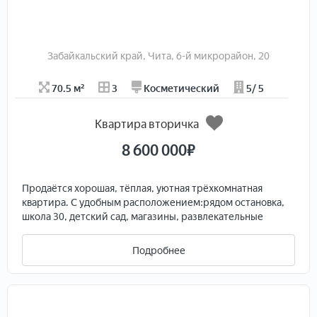
Забайкальский край, Чита, 6-й микрорайон, 20
70.5 м²
3
Косметический
5/ 5
Квартира вторичка
8 600 000
₽
Продаётся хорошая, тёплая, уютная трёхкомнатная
квартира. С удобным расположением:рядом остановка,
школа 30, детский сад, магазины, развлекательные
центры, автостоянки. Двор после кап.ремонта с
детской площадкой. Крыша дома после кап ремонта.
Подробнее
Соседи порядочные люди. Фортепиано в подарок.
Собственники взрослые без обременений.