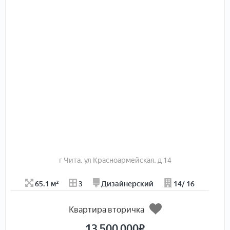
расположены 2 детских сада, в шаговой доступности
находится школа 49 с углубленным изучением
английского языка. Рядом остановки общественного
транспорта, торговые центры и магазины, отделение
банка, стоматология. Один взрослый собственник,
никто не прописан, без обременений, без
перепланировок. Свободная продажа. Возможна
ипотека.
г Чита, ул Красноармейская, д 14
65.1 м²
3
Дизайнерский
14/ 16
Квартира вторичка
13 500 000
₽