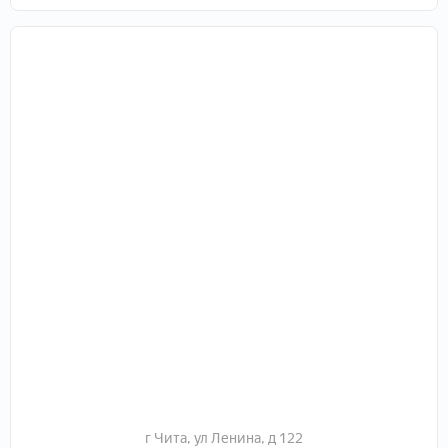
остановка.
г Чита, ул Ленина, д 122