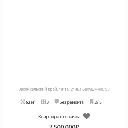
Вложений в квартиру не требуется, соответствует
фото.
В стоимость входит мебель, оговаривается
индивидуально.
Документы в порядке, без арестов, обременений,
взрослые собственникики, без перепланировок.
Забайкальский край, Чита, улица Бабушкина, 53
62 м²
3
Без ремонта
2/ 5
Квартира вторичка
7 500 000
₽