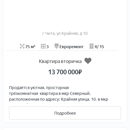
В шаговой доступности имеются гаражные
кооперативы.
Документы в порядке.
Обременений нет,квартира не в залоге. Быстрое
овсобождение квартиры после сделки.
г Чита, ул Крайняя, д 10
75 м²
3
Евроремонт
4/ 15
Квартира вторичка
13 700 000
₽
Продаётся уютная, просторная
трёхкомнатная квартира в мкр Северный,
расположенная по адресу: Крайняя улица, 10. в мкр
Северный. Рассматриваем обмен на 1 комнатные
квартиры.
Подробнее
Этот вариант идеально подойдёт для семей, которые
ценят комфорт и безопасность.
Рядом с домом расположены остановка общественного