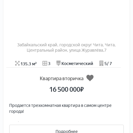
Забайкальский край, городской округ Чита, Чита,
Центральный район, улица Журавлёва,7
135.3 м²
3
Косметический
5/ 7
Квартира вторичка
16 500 000
₽
Продается трехкомнатная квартира в самом центре
города!
Удобная планировка: три отдельных комнаты, два сан.
узла, кухня 16.6 м., две застекленных лоджии (одна с
Подробнее