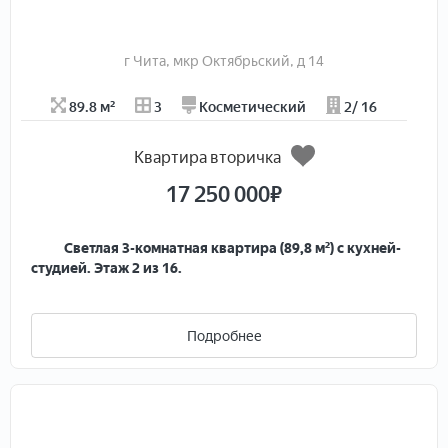
г Чита, мкр Октябрьский, д 14
89.8 м²
3
Косметический
2/ 16
Квартира вторичка
17 250 000
₽
Светлая 3-комнатная квартира (89,8 м²) с кухней-
студией. Этаж 2 из 16.
Продаётся просторная и светлая трёхкомнатная
квартира в кирпичном доме 2007 года постройки.
Подробнее
Планировка: две комнаты изолированы, третья
объединена с кухней-гостиной (10,2 кв. м). Есть
вместительная гардеробная и белый шкаф под потолок
— остаются новым хозяевам.
Свет: окна на две стороны, солнце в квартире весь