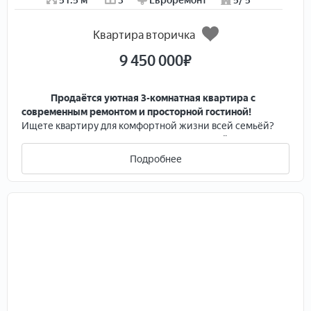
51.5 м²
3
Евроремонт
5/ 5
Квартира вторичка
9 450 000
₽
Продаётся уютная 3-комнатная квартира с
современным ремонтом и просторной гостиной!
Ищете квартиру для комфортной жизни всей семьёй?
Представляем вашему вниманию идеальный вариант в
кирпичном доме (год постройки 1977).
Подробнее
Эта квартира — воплощение продуманного
пространства и уюта!
- Просторная гостиная. Кухня и одна из комнат
объединены в единую зону, что создало светлую и
функциональную гостиную. Здесь уже установлен
большой диван, телевизор и обеденный стол со
стульями — идеальное место для семейных ужинов
или приёма гостей.
- Две остальные комнаты изолированы друг от друга,
обеспечивая каждому члену семьи личное
пространство и тишину.