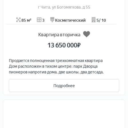
г Чита, ул Богомягкова, д 55
85 м²
3
Косметический
5/ 10
Квартира вторичка
13 650 000
₽
Продается полноценная трехкомнатная квартира
Дом расположен в тихом центре: парк Дворца
пионеров напротив дома, две школы, два детсада,
множество сетевых торговых центров, две
автостоянки. Есть собственное машиноместо с
Подробнее
отоплением.
Дом кирпичный, отличная шумоизоляция.
Окна за исключением одной комнаты окна выходят во
двор.
5 этаж, новый лифт.
В квартире есть гардеробная, лоджия и балкон -
благоустроены.