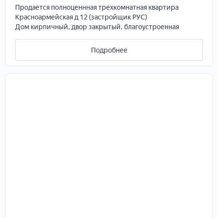
Продается полноценнная трехкомнатная квартира
Красноармейская д 12 (застройщик РУС)
Дом кирпичный, двор закрытый, благоустроенная
придомовая территория, в доме всего три подъезда.
Два лифта, включая грузовой.
Подробнее
Этаж третий
Соседи вокруг интеллигентные спокойные люди.
Остановки общественного транспорта в любую
сторону города в двух шагах, за домом площадь
Революции, большая детская площадка
Удобная планировка квартиры с просторной кухней (14
кв.м.), гардеробной и тремя раздельными комнатами.
Ориентированность дома по сторонам света такая,что
солнце освещает кухню и гостиную в утренние часы,а
спальню и детскую в вечерние часы,при этом и солнца
хватает, и в самый пик жары летом оно уходит на
южную сторону дома,в окна не светит и в квартире не
жарко.
Просторный санузел - кафель, раздельный.
В квартире выполнен качественный ремонт,
соответствует фото,в стоимость входит новый кухоннй
гарнитур.