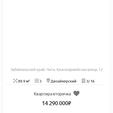
инфраструктура рядом: школы, детские сады,
магазины. Юридическая чистота: один взрослый
собственник, прописанных несовершеннолетних нет, в
собственности более 5 лет, перепланировка узаконена!
любая форма продажи!
Забайкальский край, Чита, Красноармейская улица, 12
89.9 м²
3
Дизайнерский
3/ 16
Квартира вторичка
14 290 000
₽