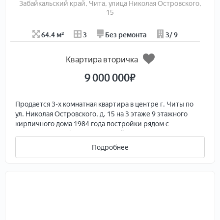
Забайкальский край, Чита, улица Николая Островского,
15
64.4 м²
3
Без ремонта
3/ 9
Квартира вторичка
9 000 000
₽
Продается 3-х комнатная квартира в центре г. Читы по
ул. Николая Островского, д. 15 на 3 этаже 9 этажного
кирпичного дома 1984 года постройки рядом с
площадью Декабристов. В пешей доступности
расположены Театральная площадь, Парк ОДОРА, до
Подробнее
главной площади города им. Ленина - 10 минут ходьбы.
Квартира теплая с удобной планировкой. Все комнаты
изолированные, окна выходят на 2 стороны, санузел
раздельный, балкон и лоджия застеклены, имеется
тамбур на 2 квартиры. Подъезд чистый,
отремонтированный, есть лифт. Хорошие соседи.
Отличная инфраструктура. Во дворе дома