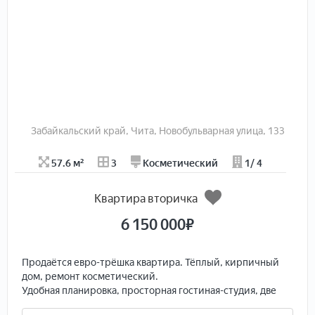
-колясочные помещения. Закрытая территория
комплекса формирует атмосферу приватности и
защищенности.
Планировка:
Комнаты изолированные, есть
гардеробная, кухня-26 кв.м., Квартира солнечная, окна
выходят на три стороны, два санузла.
Забайкальский край, Чита, Новобульварная улица, 133
57.6 м²
3
Косметический
1/ 4
Квартира вторичка
6 150 000
₽
Продаётся евро-трёшка квартира. Тёплый, кирпичный
дом, ремонт косметический.
Удобная планировка, просторная гостиная-студия, две
изолированные комнаты, санузел совмещен.