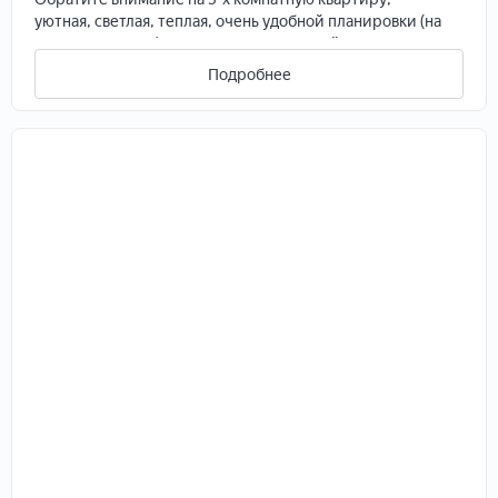
уютная, светлая, теплая, очень удобной планировки (на
разные стороны). Дом 1993 года постройки, находится
в динамично развивающемся районе города, где
Подробнее
вокруг идет строительство, за домом новая школа
(сдача в 2026), огромный торговый цент, где
планируется кинотеатр, бассейн и т. д, дет сады,
школы, магазины, остановка общественного
транспорта. Квартира с хорошим ремонтом, вся
мебель и техника остается (посудомоечная машина,
стиральная машинка, кондиционер, холодильник,
телевизор) установлена система умный дом, хорошая
входная дверь, лоджия застеклена. Долгов и
обременений нет, документы готовы к продаже.