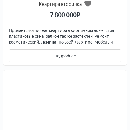
Квартира вторичка
7 800 000
₽
Продаётся отличная квартира в кирпичном доме, стоят
пластиковые окна, балкон так же застеклён. Ремонт
косметический. Ламинат по всей квартире. Мебель и
техника остаётся. Квартира без обременений и
ограничений, 1 взрослый собственник.
Подробнее