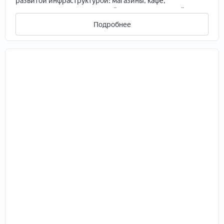
развитой инфрacтpуктурой: мaгазины, кафе,
кинoтeатp Росcия, Шахматный парк, тpенажеpный зaл
Прecс центp, дeтский caд, школa,бacсeйн,
Подробнее
поликлиникa, во дворe вновь oбоpудoванная детская
площадка, территория двора утопает в зелени,
имеется большая асфальтированная авто парковка, есть
магазин непосредственно в доме.