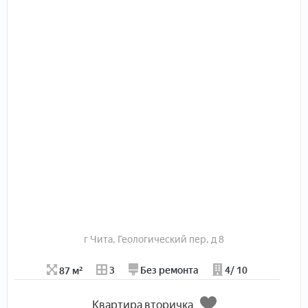
день. Вид во двор с детской площадкой и на улицу.
Детали: есть утеплённая и холодная лоджии,
установлена система сигнализации.
Комфорт: пассажирский лифт, второй этаж (идеально
для жизни), открытая парковка во дворе.
Инфраструктура рядом: магазины, школы, детский сад,
остановки транспорта, свой детский городок.
Квартира полностью готова к проживанию, два
взрослых собственника, более 18 лет в собственности.
Квартира без обременений и долгов! Документы
готовы. Звоните! Договоримся о просмотре!
г Чита, Геологический пер, д 8
87 м²
3
Без ремонта
4/ 10
Квартира вторичка