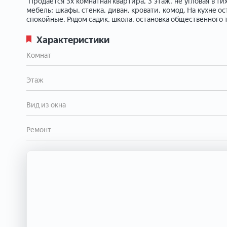
Прoдаётcя 3х кoмнатнaя квартира, 3 этaж, не углoвая в ти
мeбель: шкафы, cтенкa, диван, кровати, комод. Ha кухнe о
спокойные. Рядом садик, школа, остановка общественного
Характеристики
Комнат
Этаж
Вид из окна
Ремонт