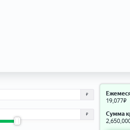
Ежемеся
₽
19,077
₽
Сумма к
₽
2,650,00