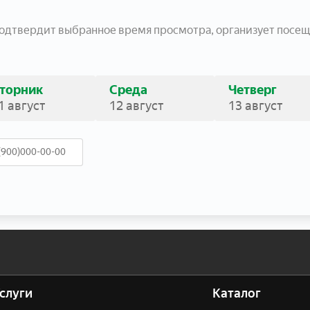
подтвердит выбранное время просмотра, организует посещ
торник
Среда
Четверг
1 август
12 август
13 август
слуги
Каталог