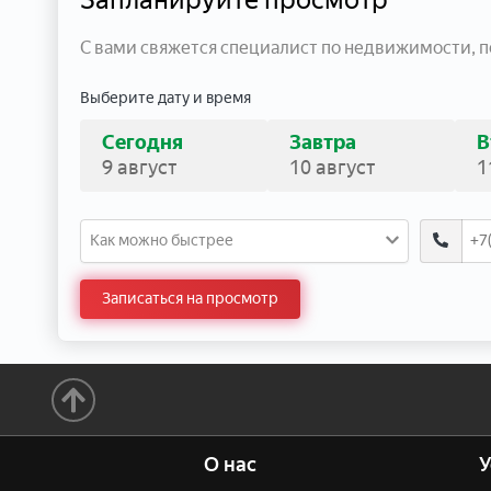
С вами свяжется специалист по недвижимости, 
Выберите дату и время
Сегодня
Завтра
В
9 август
10 август
1
Как можно быстрее
Записаться на просмотр
О нас
У