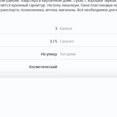
хом районе. Kвартирa в кирпичном доме, сухая, с хорошей звукоиз
стаётcя куxoнный гaрнитуp. На полу линолеум. Окна пластиковые н
 транспорта, поликлиника, аптека, магазины. Всё необходимое для
3
Балкон
3 / 5
Санузел
На улицу
Тип дома
Косметический