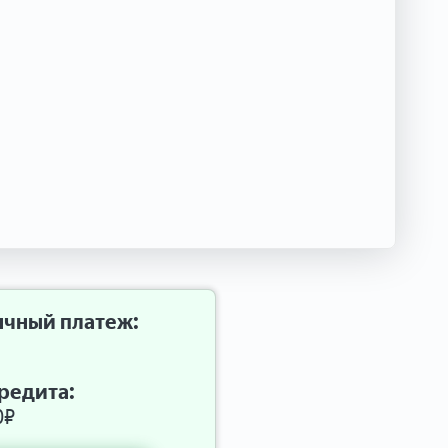
чный платеж:
редита:
0
₽