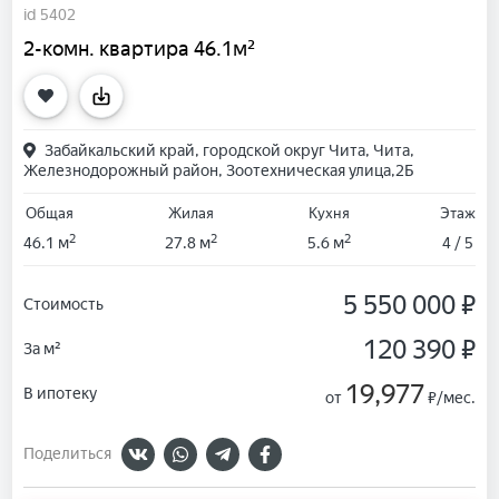
id 5402
2-комн. квартира 46.1м²
Забайкальский край, городской округ Чита, Чита,
Железнодорожный район, Зоотехническая улица,2Б
Общая
Жилая
Кухня
Этаж
2
2
2
46.1 м
27.8 м
5.6 м
4 / 5
5 550 000 ₽
Стоимость
120 390 ₽
За м²
19,977
В ипотеку
от
₽/мес.
Поделиться