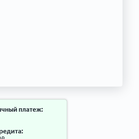
чный платеж:
редита: