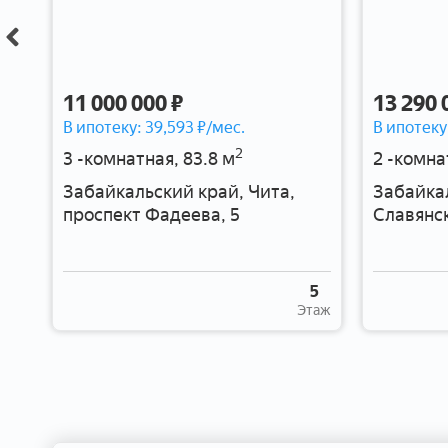
11 000 000 ₽
13 290 
В ипотеку:
39,593
₽/мес.
В ипотеку
2
3 -комнатная, 83.8 м
2 -комна
Забайкальский край, Чита,
Забайкал
проспект Фадеева, 5
Славянск
16
5
таж
Этаж