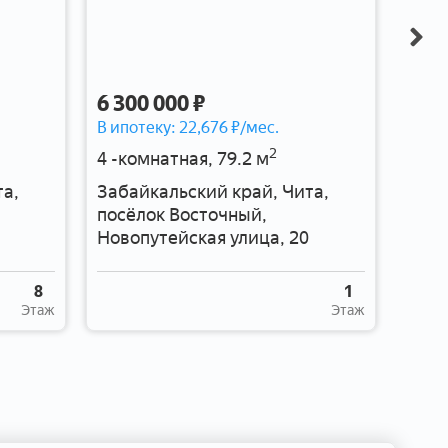
6 300 000 ₽
9 00
В ипотеку:
22,676
₽/мес.
В ипо
2
4 -комнатная, 79.2 м
4 -к
та,
Забайкальский край, Чита,
Заба
посёлок Восточный,
Весе
Новопутейская улица, 20
8
1
Этаж
Этаж