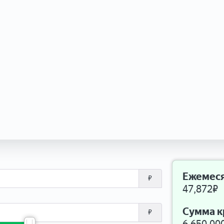
Ежемеся
₽
47,872
₽
Сумма к
₽