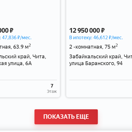
000 ₽
12 950 000 ₽
:
47,836
₽/мес.
В ипотеку:
46,612
₽/мес.
2
2
тная, 63.9 м
2 -комнатная, 75 м
ьский край, Чита,
Забайкальский край, Чи
ая улица, 6А
улица Баранского, 94
7
Этаж
ПОКАЗАТЬ ЕЩЕ