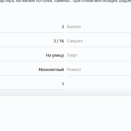
артира, натяжные потолки, ламинат, приточная вентиляция, рядо
2
Балкон
3 / 16
Санузел
На улицу
Лифт
Монолитный
Ремонт
1