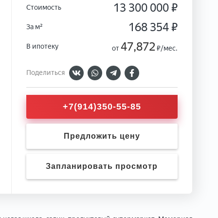
13 300 000 ₽
Стоимость
168 354 ₽
За м²
47,872
В ипотеку
от
₽/мес.
Поделиться
+7(914)350-55-85
Предложить цену
Запланировать просмотр