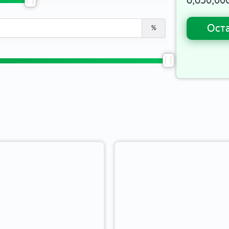
6,650,00
Оста
%