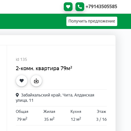
+79143505585
Получить предложение
id 135
2-комн. квартира 79м²
Забайкальский край, Чита, Алданская
улица, 11
Общая
Жилая
Кухня
Этаж
2
2
2
79 м
35 м
12 м
3 / 16