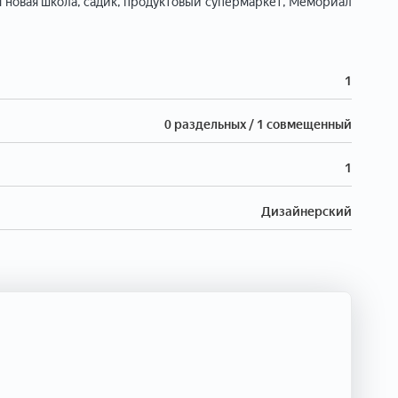
м новая школа, садик, продуктовый супермаркет, Мемориал
1
0 раздельных / 1 совмещенный
1
Дизайнерский